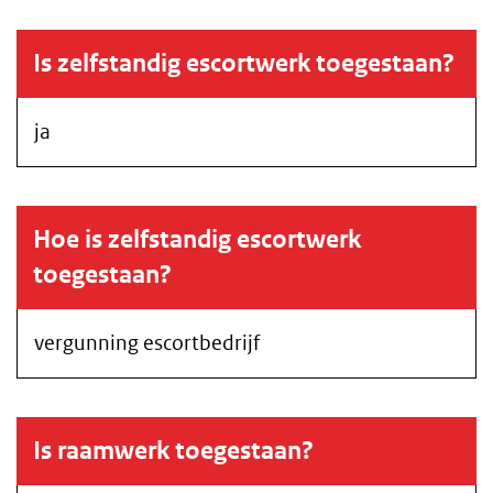
Is zelfstandig escortwerk toegestaan?
ja
Hoe is zelfstandig escortwerk
toegestaan?
vergunning escortbedrijf
Is raamwerk toegestaan?