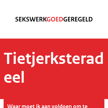
Tietjerksterad
eel
Waar moet ik aan voldoen om te