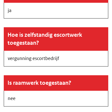
ja
Hoe is zelfstandig escortwerk
toegestaan?
vergunning escortbedrijf
Is raamwerk toegestaan?
nee