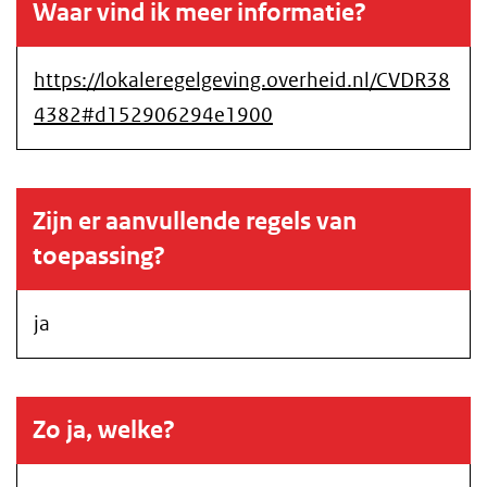
Waar vind ik meer informatie?
https://lokaleregelgeving.overheid.nl/CVDR38
4382#d152906294e1900
Zijn er aanvullende regels van
toepassing?
ja
Zo ja, welke?