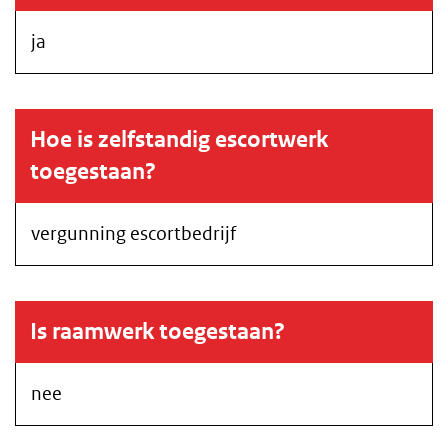
ja
Hoe is zelfstandig escortwerk
toegestaan?
vergunning escortbedrijf
Is raamwerk toegestaan?
nee