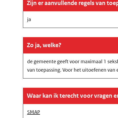
Zijn er aanvullende regels van toe
ja
Zo ja, welke?
de gemeente geeft voor maximaal 1 seksbed
van toepassing. Voor het uitoefenen van
Waar kan ik terecht voor vragen 
SMAP