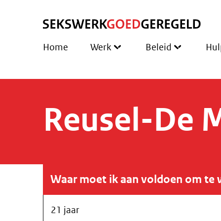
Home
Werk
Beleid
Hul
Reusel-De 
Waar moet ik aan voldoen om te 
21 jaar