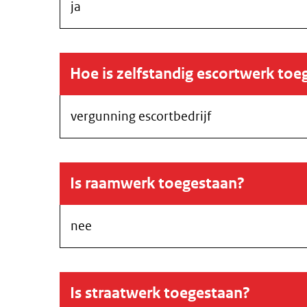
ja
Hoe is zelfstandig escortwerk toe
vergunning escortbedrijf
Is raamwerk toegestaan?
nee
Is straatwerk toegestaan?