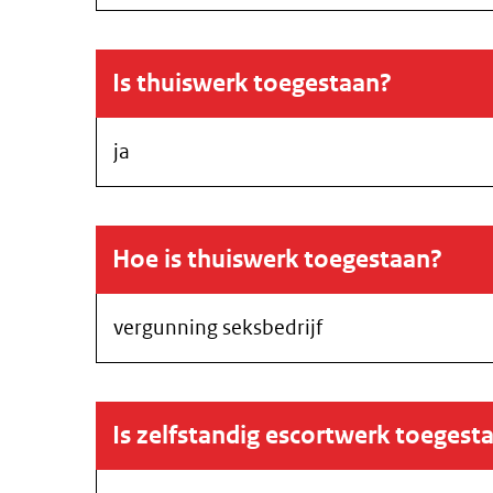
Is thuiswerk toegestaan?
ja
Hoe is thuiswerk toegestaan?
vergunning seksbedrijf
Is zelfstandig escortwerk toegest