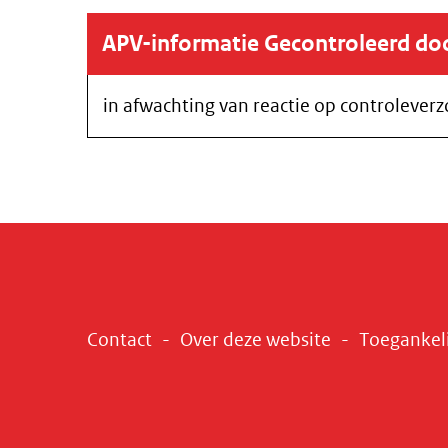
APV-informatie Gecontroleerd d
in afwachting van reactie op controlever
Contact
Over deze website
Toegankel