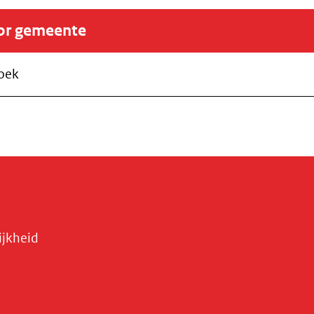
oor gemeente
zoek
ijkheid