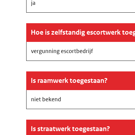
ja
Hoe is zelfstandig escortwerk toe
vergunning escortbedrijf
Is raamwerk toegestaan?
niet bekend
Is straatwerk toegestaan?