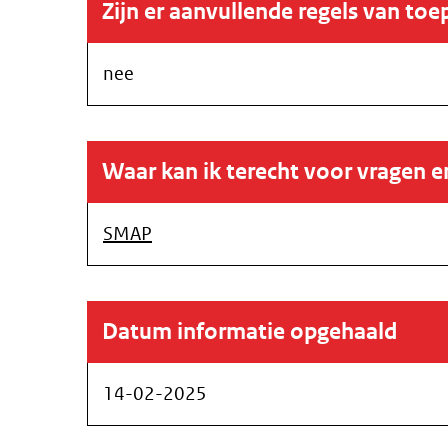
Zijn er aanvullende regels van toe
nee
Waar kan ik terecht voor vragen 
SMAP
Datum informatie opgehaald
14-02-2025