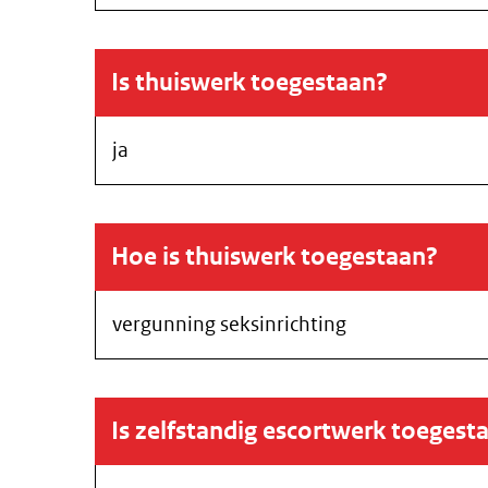
Is thuiswerk toegestaan?
ja
Hoe is thuiswerk toegestaan?
vergunning seksinrichting
Is zelfstandig escortwerk toegest