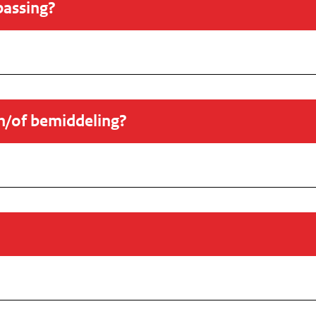
passing?
en/of bemiddeling?