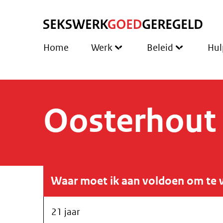
Home
Werk
Beleid
Hul
Oosterhout
Waar moet ik aan voldoen om te 
21 jaar