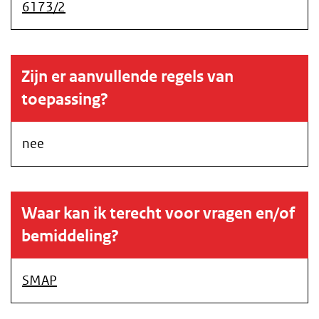
6173/2
Zijn er aanvullende regels van
toepassing?
nee
Waar kan ik terecht voor vragen en/of
bemiddeling?
SMAP