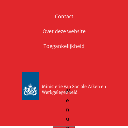
Contact
Over deze website
Toegankelijkheid
M
e
n
u
o