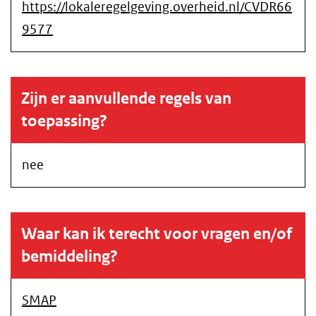
https://lokaleregelgeving.overheid.nl/CVDR66
9577
Zijn er aanvullende regels van
toepassing?
nee
Waar kan ik terecht voor vragen en/of
bemiddeling?
SMAP