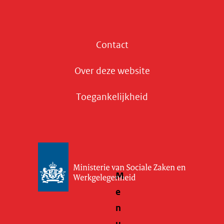
Contact
Over deze website
Toegankelijkheid
M
e
n
u