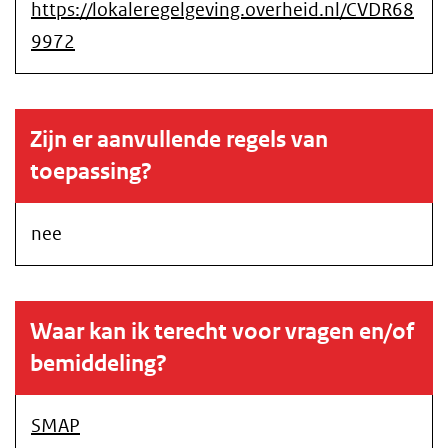
https://lokaleregelgeving.overheid.nl/CVDR68
9972
Zijn er aanvullende regels van
toepassing?
nee
Waar kan ik terecht voor vragen en/of
bemiddeling?
SMAP