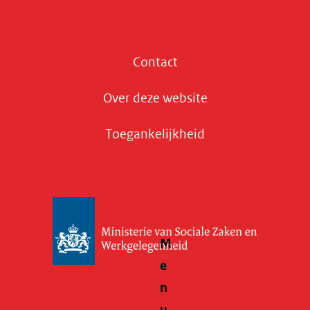
Contact
Over deze website
Toegankelijkheid
M
e
n
u