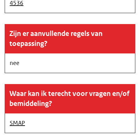
4536
Zijn er aanvullende regels van
toepassing?
nee
Waar kan ik terecht voor vragen en/of
bemiddeling?
SMAP