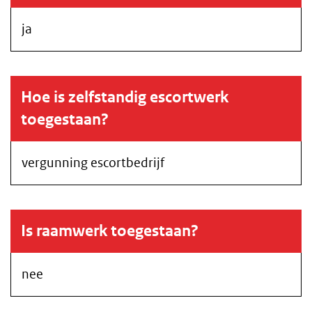
ja
Hoe is zelfstandig escortwerk
toegestaan?
vergunning escortbedrijf
Is raamwerk toegestaan?
nee