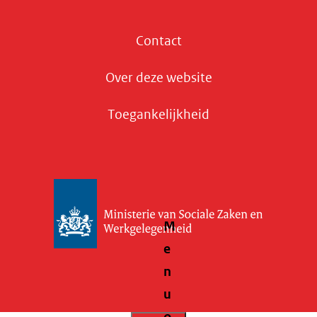
Contact
Over deze website
Toegankelijkheid
M
e
n
u
o