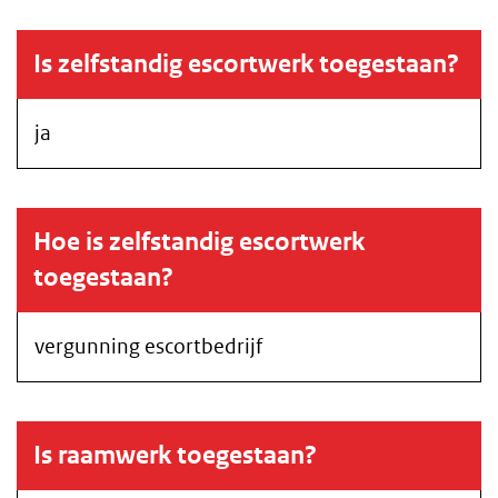
Is zelfstandig escortwerk toegestaan?
ja
Hoe is zelfstandig escortwerk
toegestaan?
vergunning escortbedrijf
Is raamwerk toegestaan?