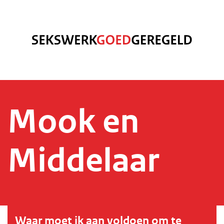
Mook en
Middelaar
Waar moet ik aan voldoen om te