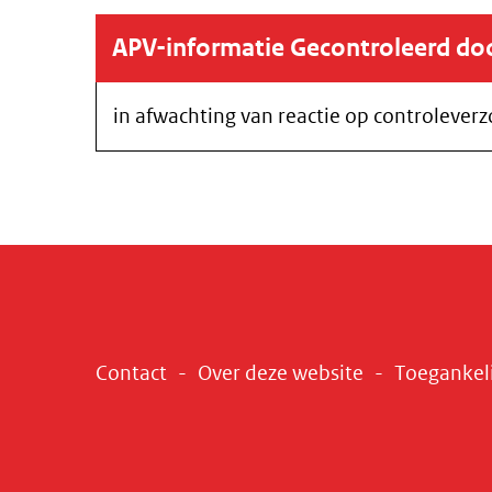
APV-informatie Gecontroleerd d
in afwachting van reactie op controlever
Contact
Over deze website
Toegankel