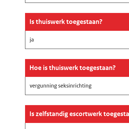
Is thuiswerk toegestaan?
ja
Hoe is thuiswerk toegestaan?
vergunning seksinrichting
Is zelfstandig escortwerk toegest