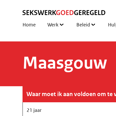
Home
Werk
Beleid
Hul
Maasgouw
Waar moet ik aan voldoen om te 
21 jaar