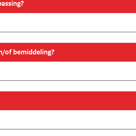
passing?
en/of bemiddeling?