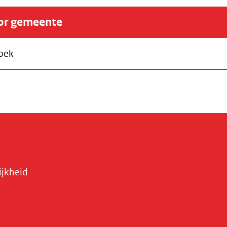
oor gemeente
zoek
ijkheid