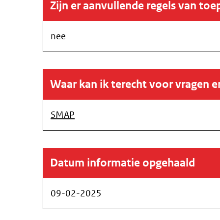
Zijn er aanvullende regels van toe
nee
Waar kan ik terecht voor vragen 
SMAP
Datum informatie opgehaald
09-02-2025