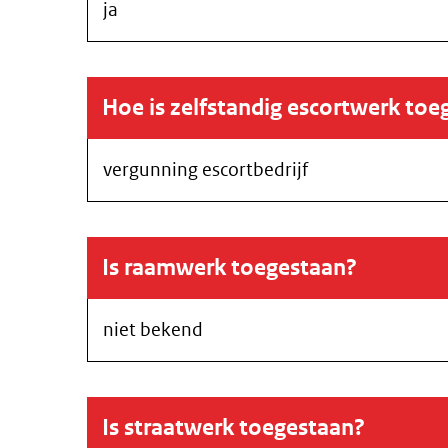
ja
Hoe is zelfstandig escortwerk toe
vergunning escortbedrijf
Is raamwerk toegestaan?
niet bekend
Is straatwerk toegestaan?