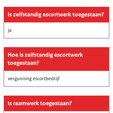
Is zelfstandig escortwerk toegestaan?
ja
Hoe is zelfstandig escortwerk
toegestaan?
vergunning escortbedrijf
Is raamwerk toegestaan?