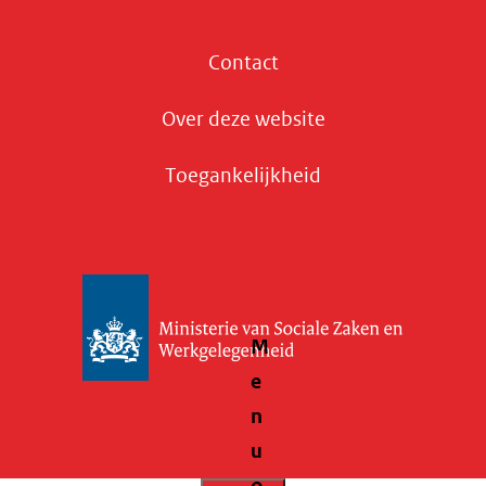
Contact
Over deze website
Toegankelijkheid
M
e
n
u
o