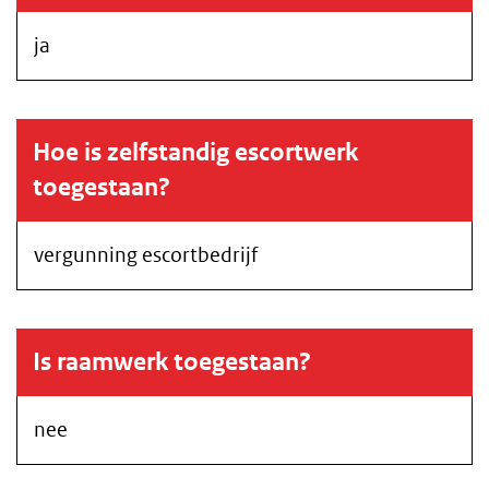
ja
Hoe is zelfstandig escortwerk
toegestaan?
vergunning escortbedrijf
Is raamwerk toegestaan?
nee