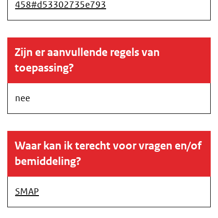
458#d53302735e793
Zijn er aanvullende regels van
toepassing?
nee
Waar kan ik terecht voor vragen en/of
bemiddeling?
SMAP