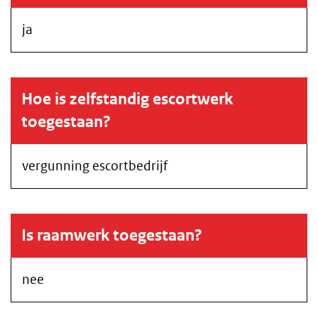
ja
Hoe is zelfstandig escortwerk
toegestaan?
vergunning escortbedrijf
Is raamwerk toegestaan?
nee