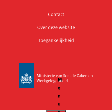
Contact
Over deze website
Toegankelijkheid
M
e
n
u
o