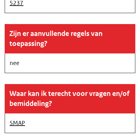
5237
Zijn er aanvullende regels van
toepassing?
nee
Waar kan ik terecht voor vragen en/of
bemiddeling?
SMAP