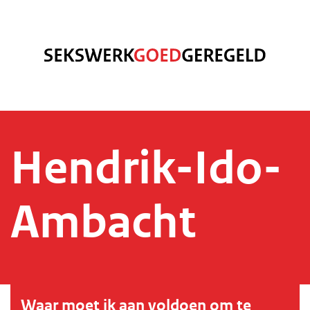
Hendrik-Ido-
Ambacht
Waar moet ik aan voldoen om te