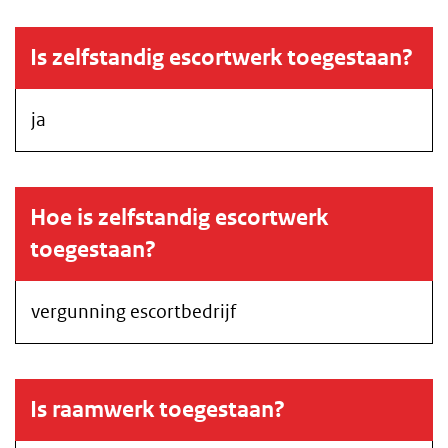
Is zelfstandig escortwerk toegestaan?
ja
Hoe is zelfstandig escortwerk
toegestaan?
vergunning escortbedrijf
Is raamwerk toegestaan?