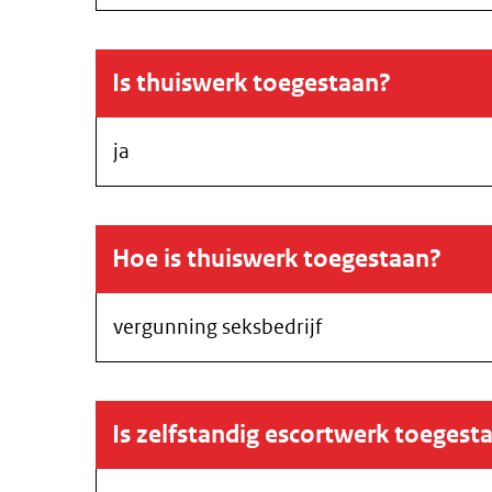
Is thuiswerk toegestaan?
ja
Hoe is thuiswerk toegestaan?
vergunning seksbedrijf
Is zelfstandig escortwerk toegest