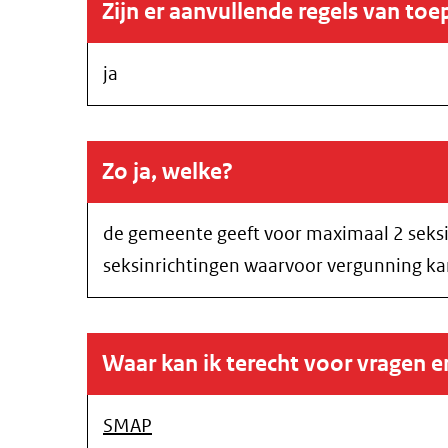
Zijn er aanvullende regels van toe
ja
Zo ja, welke?
de gemeente geeft voor maximaal 2 seksi
seksinrichtingen waarvoor vergunning k
Waar kan ik terecht voor vragen 
SMAP