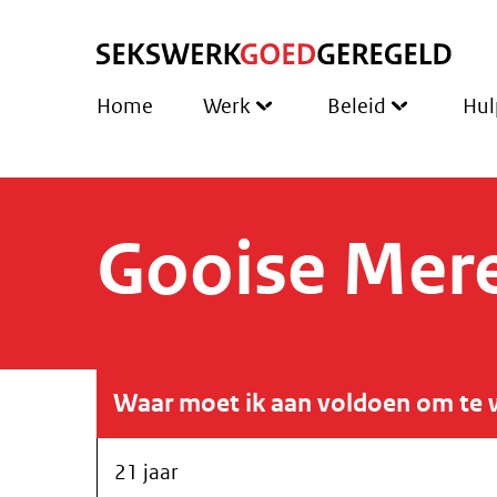
Home
Werk
Beleid
Hul
Gooise Mer
Waar moet ik aan voldoen om te 
21 jaar