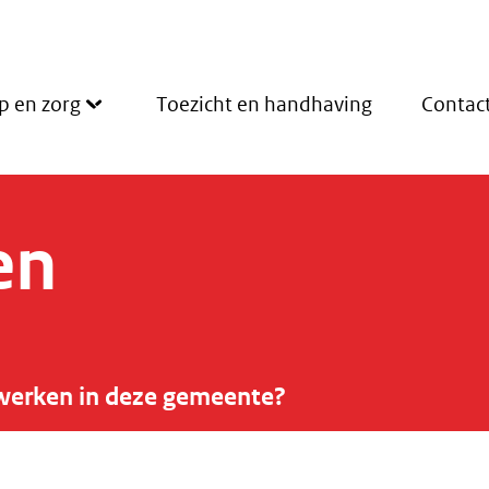
p en zorg
Toezicht en handhaving
Contac
en
werken in deze gemeente?