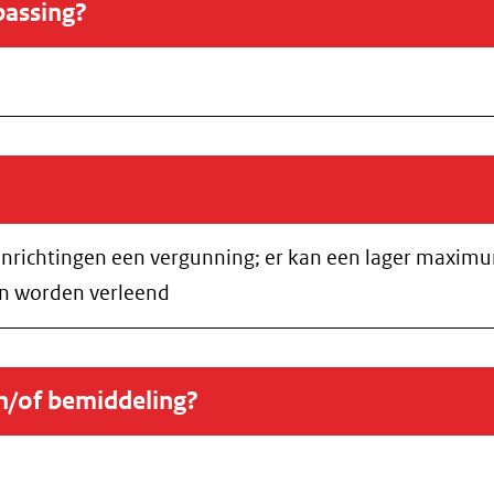
passing?
nrichtingen een vergunning; er kan een lager maximu
an worden verleend
en/of bemiddeling?