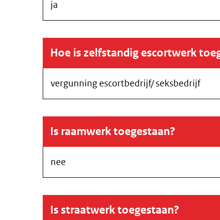
ja
Hoe is zelfstandig escortwerk toe
vergunning escortbedrijf/ seksbedrijf
Is raamwerk toegestaan?
nee
Is straatwerk toegestaan?