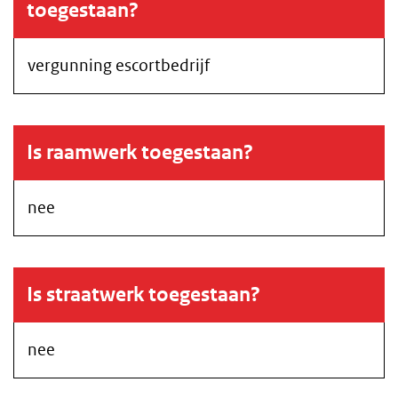
toegestaan?
vergunning escortbedrijf
Is raamwerk toegestaan?
nee
Is straatwerk toegestaan?
nee