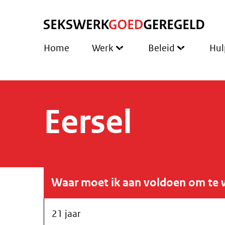
Home
Werk
Beleid
Hul
Eersel
Waar moet ik aan voldoen om te 
21 jaar