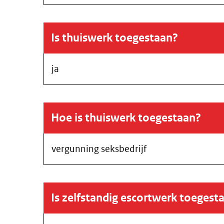
Is thuiswerk toegestaan?
ja
Hoe is thuiswerk toegestaan?
vergunning seksbedrijf
Is zelfstandig escortwerk toegest