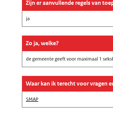
Zijn er aanvullende regels van toe
ja
Zo ja, welke?
de gemeente geeft voor maximaal 1 seks
Waar kan ik terecht voor vragen 
SMAP