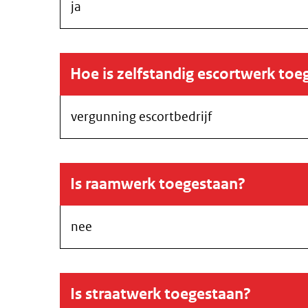
ja
Hoe is zelfstandig escortwerk toe
vergunning escortbedrijf
Is raamwerk toegestaan?
nee
Is straatwerk toegestaan?