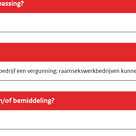
passing?
bedrijf een vergunning; raamsekswerkbedrijven kunne
en/of bemiddeling?