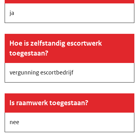
ja
Hoe is zelfstandig escortwerk
toegestaan?
vergunning escortbedrijf
Is raamwerk toegestaan?
nee