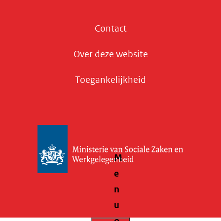
Contact
Over deze website
Toegankelijkheid
M
e
n
u
o