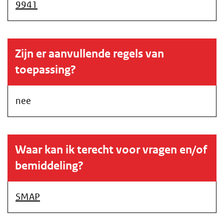
9941
Zijn er aanvullende regels van
toepassing?
nee
Waar kan ik terecht voor vragen en/of
bemiddeling?
SMAP