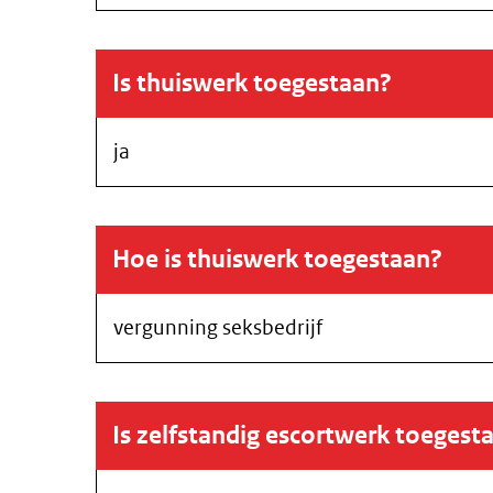
Is thuiswerk toegestaan?
ja
Hoe is thuiswerk toegestaan?
vergunning seksbedrijf
Is zelfstandig escortwerk toegest