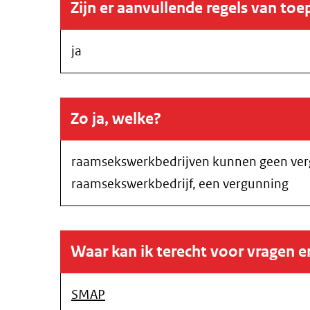
Zijn er aanvullende regels van toe
ja
Zo ja, welke?
raamsekswerkbedrijven kunnen geen vergu
raamsekswerkbedrijf, een vergunning
Waar kan ik terecht voor vragen 
SMAP