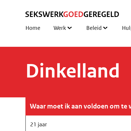
Home
Werk
Beleid
Hul
Dinkelland
Waar moet ik aan voldoen om te 
21 jaar