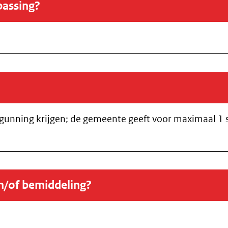
passing?
nning krijgen; de gemeente geeft voor maximaal 1 sek
en/of bemiddeling?