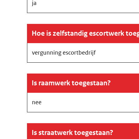
ja
Hoe is zelfstandig escortwerk toe
vergunning escortbedrijf
Is raamwerk toegestaan?
nee
Is straatwerk toegestaan?