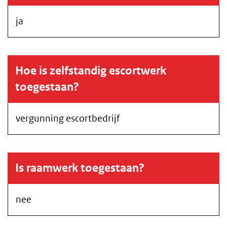
ja
Hoe is zelfstandig escortwerk
toegestaan?
vergunning escortbedrijf
Is raamwerk toegestaan?
nee