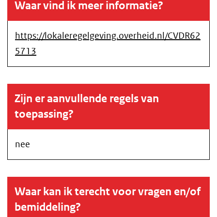
Waar vind ik meer informatie?
https://lokaleregelgeving.overheid.nl/CVDR62
5713
Zijn er aanvullende regels van
toepassing?
nee
Waar kan ik terecht voor vragen en/of
bemiddeling?