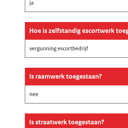
ja
Hoe is zelfstandig escortwerk toe
vergunning escortbedrijf
Is raamwerk toegestaan?
nee
Is straatwerk toegestaan?