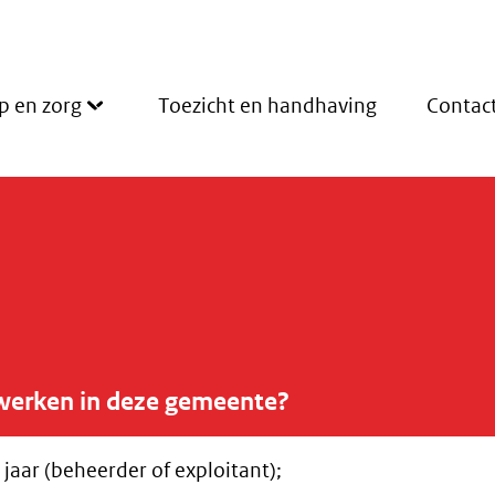
p en zorg
Toezicht en handhaving
Contac
werken in deze gemeente?
 jaar (beheerder of exploitant);