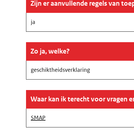
Zijn er aanvullende regels van toe
ja
Zo ja, welke?
geschiktheidsverklaring
Waar kan ik terecht voor vragen 
SMAP