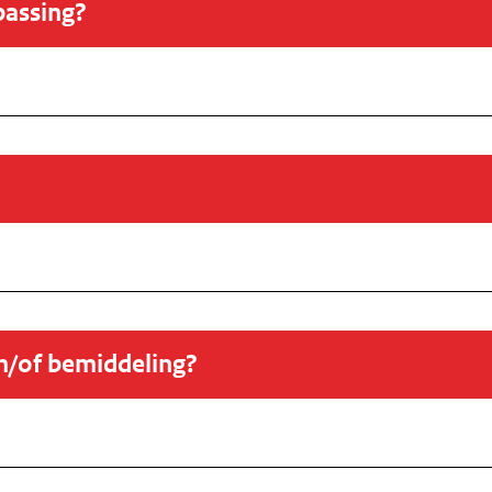
passing?
en/of bemiddeling?