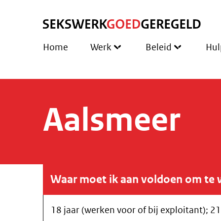
Home
Werk
Beleid
Hul
Aalsmeer
Waar moet ik aan voldoen om te 
18 jaar (werken voor of bij exploitant); 21