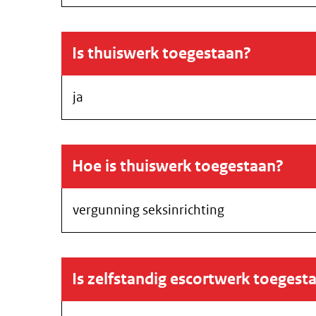
Is thuiswerk toegestaan?
ja
Hoe is thuiswerk toegestaan?
vergunning seksinrichting
Is zelfstandig escortwerk toegest