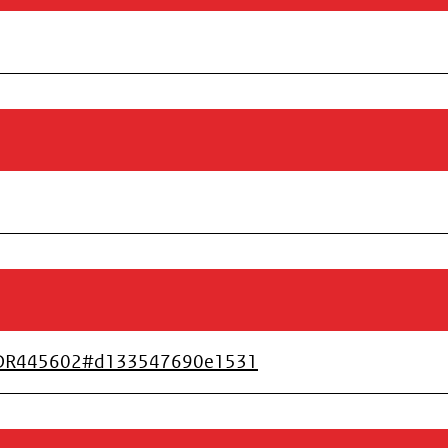
l/CVDR445602#d133547690e1531